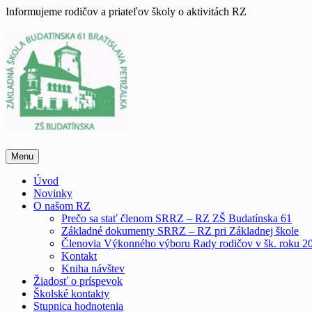
Skip
Informujeme rodičov a priateľov školy o aktivitách RZ
to
content
Menu
Úvod
Novinky
O našom RZ
Prečo sa stať členom SRRZ – RZ ZŠ Budatínska 61
Základné dokumenty SRRZ – RZ pri Základnej škole
Členovia Výkonného výboru Rady rodičov v šk. roku 2
Kontakt
Kniha návštev
Žiadosť o príspevok
Školské kontakty
Stupnica hodnotenia