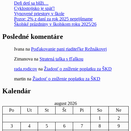
Deň detí sa blíži…
Cyklostojisko je späť!
Vynovené priestory v škole
Pozor: 2% z daní za rok 2025 neprijímame
Školské prázdniny v školskom roku 2025/26
Posledné komentáre
Ivana
na
Poďakovanie pani riaditeľke Režnákovej
Zimanova
na
Stratená taška s fľaškou
rada.rodicov
na
Žiadosť o zníženie poplatku za ŠKD
martin
na
Žiadosť o zníženie poplatku za ŠKD
Kalendár
august 2026
Po
Ut
St
Št
Pi
So
Ne
1
2
3
4
5
6
7
8
9