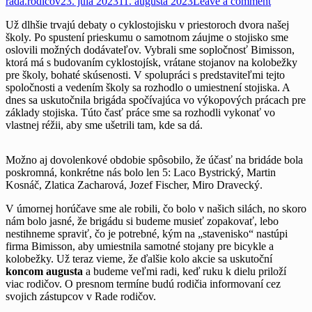
rada.rodicov
23. júla 2023
11. augusta 2023
Leave a comment
Už dlhšie trvajú debaty o cyklostojisku v priestoroch dvora našej
školy. Po spustení prieskumu o samotnom záujme o stojisko sme
oslovili možných dodávateľov. Vybrali sme sopločnosť Bimisson,
ktorá má s budovaním cyklostojísk, vrátane stojanov na kolobežky
pre školy, bohaté skúsenosti. V spolupráci s predstaviteľmi tejto
spoločnosti a vedením školy sa rozhodlo o umiestnení stojiska. A
dnes sa uskutočnila brigáda spočívajúca vo výkopových prácach pre
základy stojiska. Túto časť práce sme sa rozhodli vykonať vo
vlastnej réžii, aby sme ušetrili tam, kde sa dá.
Možno aj dovolenkové obdobie spôsobilo, že účasť na bridáde bola
poskromná, konkrétne nás bolo len 5: Laco Bystrický, Martin
Kosnáč, Zlatica Zacharová, Jozef Fischer, Miro Dravecký.
V úmornej horúčave sme ale robili, čo bolo v našich silách, no skoro
nám bolo jasné, že brigádu si budeme musieť zopakovať, lebo
nestihneme spraviť, čo je potrebné, kým na „stavenisko“ nastúpi
firma Bimisson, aby umiestnila samotné stojany pre bicykle a
kolobežky. Už teraz vieme, že ďalšie kolo akcie sa uskutoční
koncom augusta
a budeme veľmi radi, keď ruku k dielu priloží
viac rodičov. O presnom termíne budú rodičia informovaní cez
svojich zástupcov v Rade rodičov.