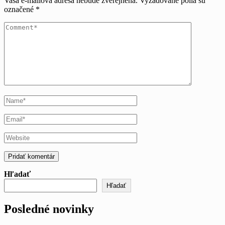
Vaša e-mailová adresa nebude zverejnená.
Vyžadované polia sú
označené
*
Hľadať
Hľadať
Posledné novinky