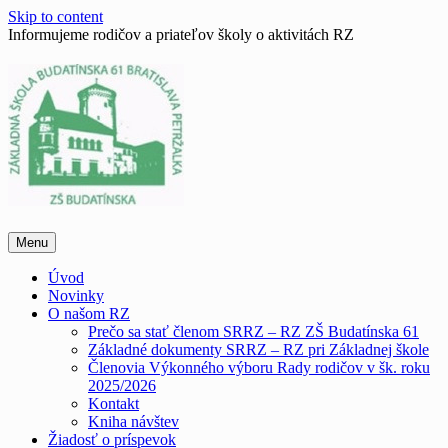
Skip to content
Informujeme rodičov a priateľov školy o aktivitách RZ
Menu
Úvod
Novinky
O našom RZ
Prečo sa stať členom SRRZ – RZ ZŠ Budatínska 61
Základné dokumenty SRRZ – RZ pri Základnej škole
Členovia Výkonného výboru Rady rodičov v šk. roku
2025/2026
Kontakt
Kniha návštev
Žiadosť o príspevok